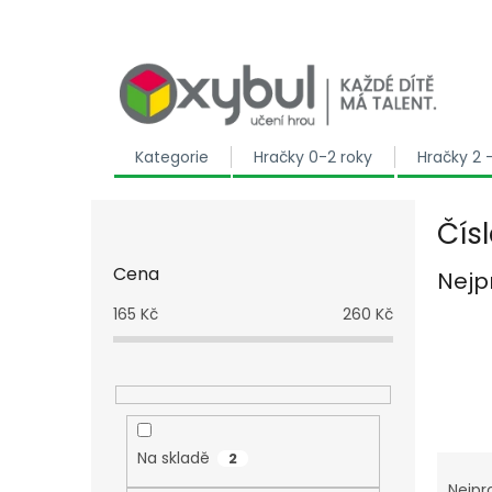
Přejít na obsah
Kategorie
Hračky 0-2 roky
Hračky 2 
Postranní panel
Čís
Cena
Nejp
165
Kč
260
Kč
Na skladě
2
Řaze
Nejpr