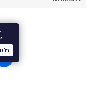
o
e
.
asím
519 Kč
–49 %
 prvky výpisu