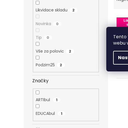
Likvidace skladu
2
Výpi
Li
Novinka
0
p
Tento 
Tip
0
webu v
Vše za polovic
2
Nas
Podzim25
2
Značky
ARTIbul
1
EDUCAbul
1