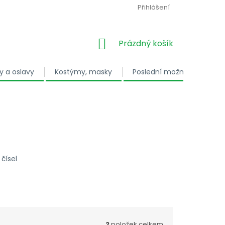
Přihlášení
NÁKUPNÍ KOŠÍK
Prázdný košík
y a oslavy
Kostýmy, masky
Poslední možnost
Dá
čísel
2
položek celkem