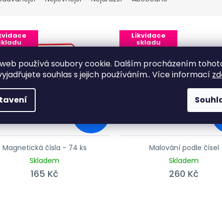
s produktů
kvidace
Likvidace
skladu
skladu
Vše za
Vše za
olovic
polovic
web používá soubory cookie. Dalším procházením tohot
yjadřujete souhlas s jejich používáním.. Více informací
zd
tavení
Souhl
329 Kč
–49 %
Magnetická čísla - 74 ks
Malování podle čísel
Skladem
Skladem
165 Kč
260 Kč
Ovládací