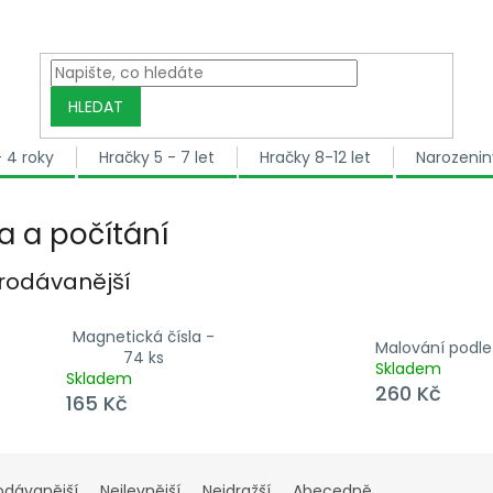
HLEDAT
- 4 roky
Hračky 5 - 7 let
Hračky 8-12 let
Narozenin
la a počítání
rodávanější
Magnetická čísla -
Malování podle 
74 ks
Skladem
Skladem
260 Kč
165 Kč
ní produktů
odávanější
Nejlevnější
Nejdražší
Abecedně