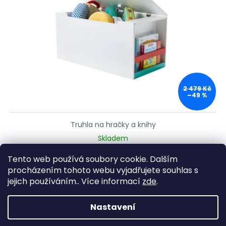
2 479 Kč
–49 %
Truhla na hračky a knihy
Skladem
1 240 Kč
Tento web používá soubory cookie. Dalším
procházením tohoto webu vyjadřujete souhlas s
2
položek celkem
Ovládací prvky výpisu
jejich používáním.. Více informací
zde
.
Zápatí
Nastavení
Vytvořil Shoptet