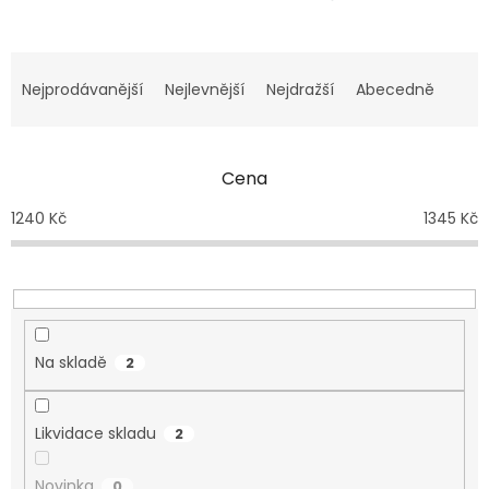
Řazení produktů
Nejprodávanější
Nejlevnější
Nejdražší
Abecedně
Cena
1240
Kč
1345
Kč
Na skladě
2
Likvidace skladu
2
Novinka
0