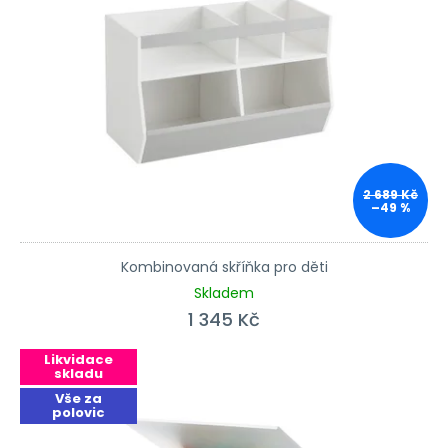
2 689 Kč
–49 %
Kombinovaná skříňka pro děti
Skladem
1 345 Kč
Likvidace
skladu
Vše za
polovic