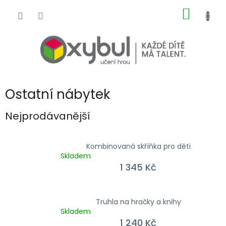
Přejít na obsah
NÁKUP
Ostatní nábytek
Nejprodávanější
Kombinovaná skříňka pro děti
Skladem
1 345 Kč
Truhla na hračky a knihy
Skladem
1 240 Kč