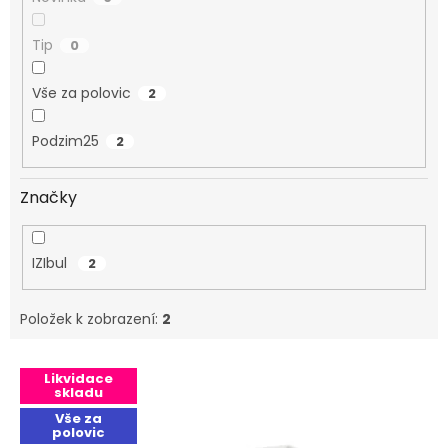
Tip
0
Vše za polovic
2
Podzim25
2
Značky
IZIbul
2
Položek k zobrazení:
2
Výpis produktů
Likvidace
skladu
Vše za
polovic