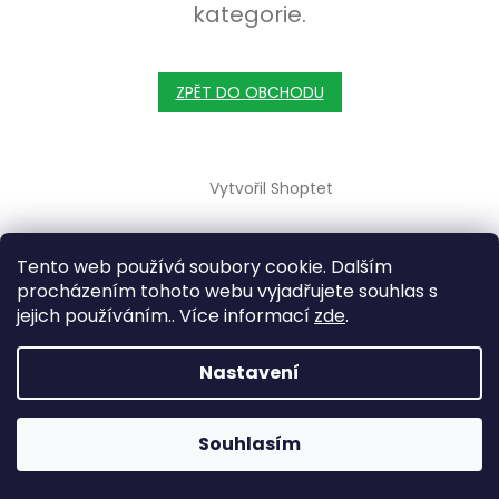
kategorie.
ZPĚT DO OBCHODU
Zápatí
Vytvořil Shoptet
Copyright 2026
Oxybul.cz
. Všechna práva vyhrazena.
Tento web používá soubory cookie. Dalším
procházením tohoto webu vyjadřujete souhlas s
jejich používáním.. Více informací
zde
.
Nastavení
Souhlasím