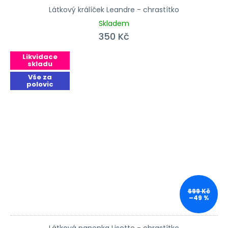
Látkový králíček Leandre - chrastítko
Skladem
350 Kč
Likvidace
skladu
Vše za
polovic
699 Kč
–49 %
Látková panenka Lisette - chrastítko