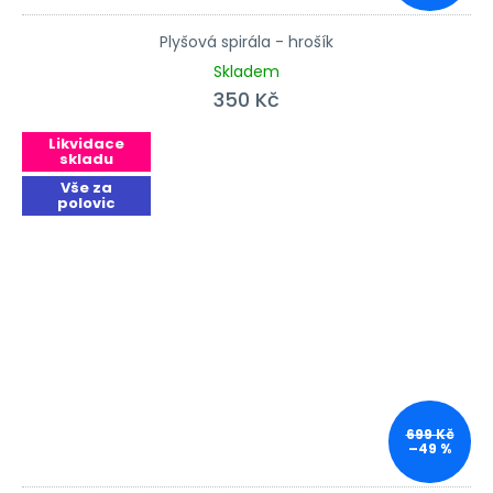
Plyšová spirála - hrošík
Skladem
350 Kč
Likvidace
skladu
Vše za
polovic
699 Kč
–49 %