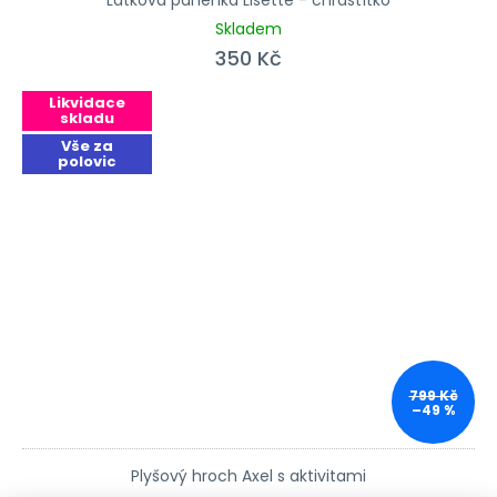
Skladem
350 Kč
Likvidace
skladu
Vše za
polovic
799 Kč
–49 %
Plyšový hroch Axel s aktivitami