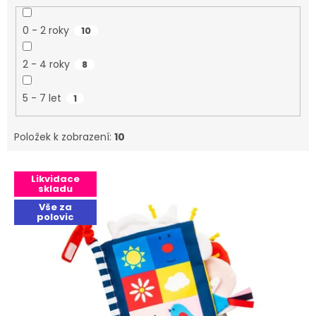
0 - 2 roky
10
2 - 4 roky
8
5 - 7 let
1
Položek k zobrazení:
10
Výpis produktů
Likvidace
skladu
Vše za
polovic