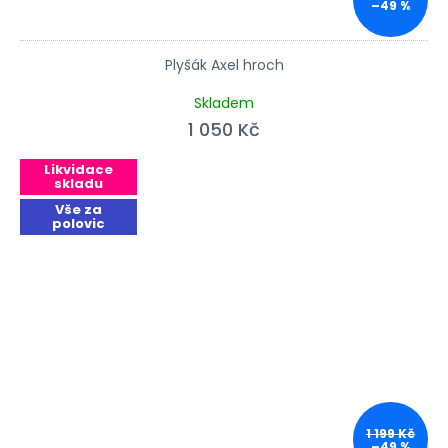
–49 %
Plyšák Axel hroch
Průměrné hodnocení produktu je 5,0 z 5 hvězdiček.
Skladem
1 050 Kč
Likvidace
skladu
Vše za
polovic
1 199 Kč
–49 %