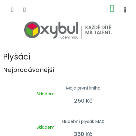
Přejít na obsah
NÁKUP
Plyšáci
Nejprodávanější
Moje první kniha
Skladem
250 Kč
Hudební plyšák MAX
Skladem
350 Kč