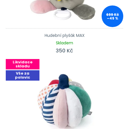
699 Kč
–49 %
Hudební plyšák MAX
Skladem
350 Kč
Likvidace
skladu
Vše za
polovic