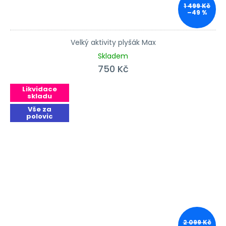
1 499 Kč
–49 %
Velký aktivity plyšák Max
Skladem
750 Kč
Likvidace
skladu
Vše za
polovic
2 099 Kč