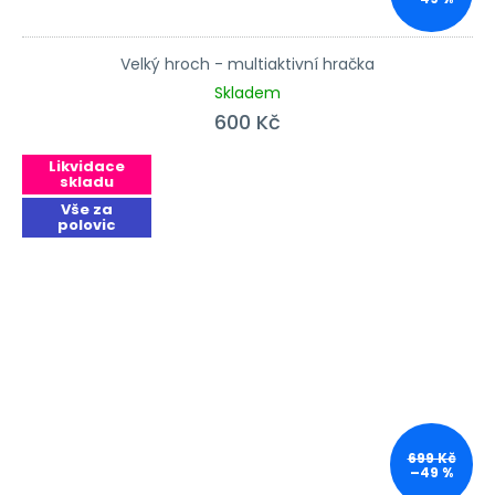
Velký hroch - multiaktivní hračka
Skladem
600 Kč
Likvidace
skladu
Vše za
polovic
699 Kč
–49 %