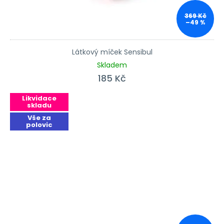
369 Kč
–49 %
Látkový míček Sensibul
Skladem
185 Kč
Likvidace
skladu
Vše za
polovic