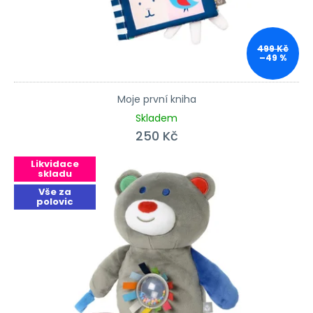
499 Kč
–49 %
Moje první kniha
Skladem
250 Kč
Likvidace
skladu
Vše za
polovic