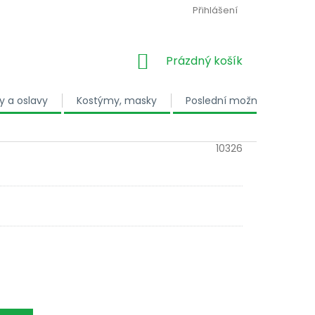
Přihlášení
NÁKUPNÍ KOŠÍK
Prázdný košík
y a oslavy
Kostýmy, masky
Poslední možnost
Dá
10326