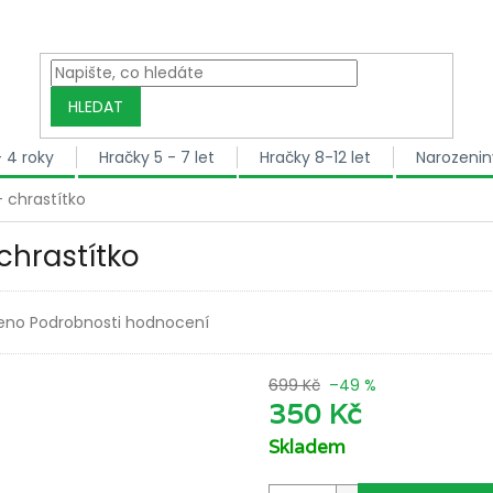
HLEDAT
- 4 roky
Hračky 5 - 7 let
Hračky 8-12 let
Narozenin
 chrastítko
chrastítko
dnocení produktu je 0,0 z 5 hvězdiček.
eno
Podrobnosti hodnocení
699 Kč
–49 %
350 Kč
Skladem