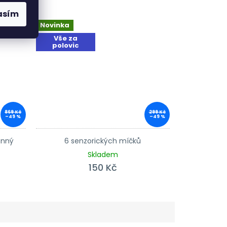
asím
Novinka
Vše za
polovic
869 Kč
299 Kč
–49 %
–49 %
anný
6 senzorických míčků
Skladem
150 Kč