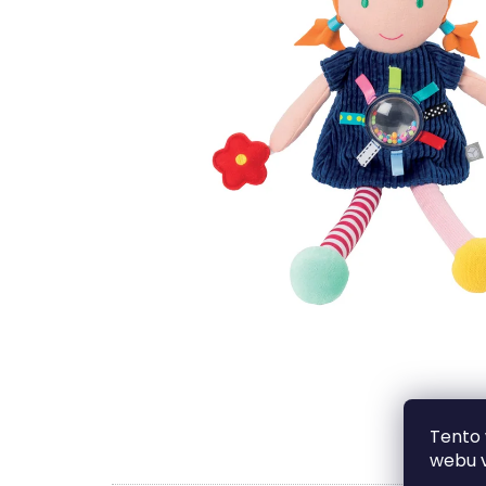
Tento 
webu v