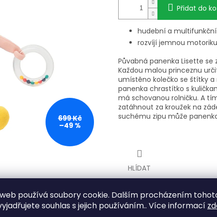
Přidat do ko
hudební a multifunkční
rozvíjí jemnou motorik
Půvabná panenka Lisette se 
Každou malou princeznu určit
umístěno kolečko se štítky a
panenka chrastítko s kulička
má schovanou rolničku. A tím
zatáhnout za kroužek na záde
suchému zipu může panenka 
699 Kč
–49 %
HLÍDAT
web používá soubory cookie. Dalším procházením tohot
SOUVISEJÍCÍ PRODUKTY
yjadřujete souhlas s jejich používáním.. Více informací
zd