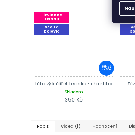
Nas
Likvidace
Lik
skladu
sk
Vše za
V
polovic
po
699 Kč
–49 %
Látkový králíček Leandre - chrastítko
Záv
Skladem
350 Kč
Popis
Videa (1)
Hodnocení
Di