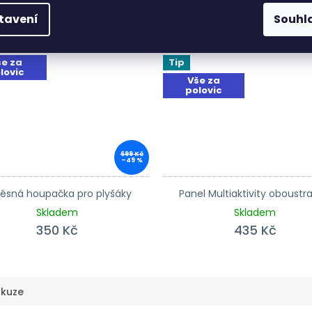
tavení
Souhl
vidace
Likvidace
ladu
skladu
še za
Tip
lovic
Vše za
polovic
699 Kč
–49 %
ěsná houpačka pro plyšáky
Panel Multiaktivity oboustr
Skladem
Skladem
350 Kč
435 Kč
skuze