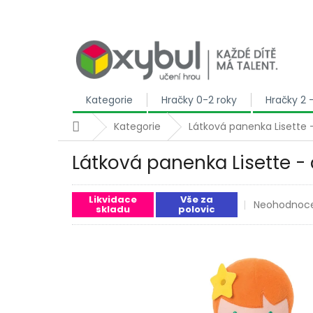
Přejít na obsah
Kategorie
Hračky 0-2 roky
Hračky 2 
Domů
Kategorie
Látková panenka Lisette -
Látková panenka Lisette - 
Likvidace
Vše za
Průměrné ho
Neohodnoc
skladu
polovic