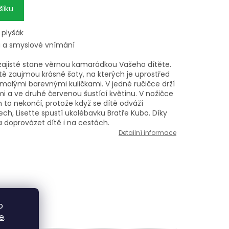
šíku
 plyšák
u a smyslové vnímání
zajisté stane věrnou kamarádkou Vašeho dítěte.
ě zaujmou krásné šaty, na kterých je uprostřed
 malými barevnými kuličkami. V jedné ručičce drží
mi a ve druhé červenou šustící květinu. V nožičce
 to nekončí, protože když se dítě odváží
ch, Lisette spustí ukolébavku Bratře Kubo. Díky
doprovázet dítě i na cestách.
Detailní informace
o
e
.