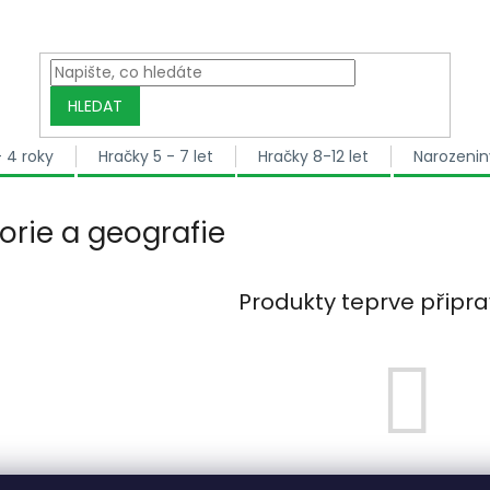
HLEDAT
- 4 roky
Hračky 5 - 7 let
Hračky 8-12 let
Narozenin
torie a geografie
Produkty teprve připr