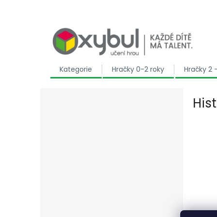
Přejít na obsah
Kategorie
Hračky 0-2 roky
Hračky 2 
Postranní panel
His