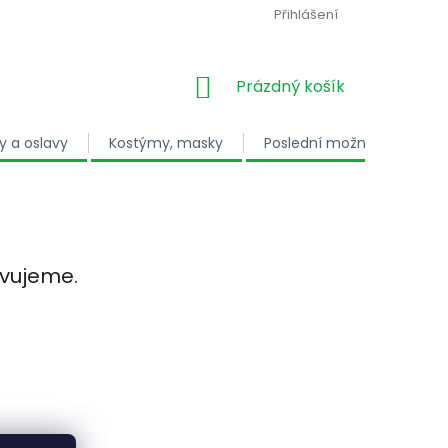
Přihlášení
NÁKUPNÍ KOŠÍK
Prázdný košík
y a oslavy
Kostýmy, masky
Poslední možnost
Dá
avujeme.