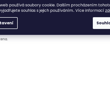
Můžete se ale podívat na ost
web používá soubory cookie. Dalším procházením tohot
yjadřujete souhlas s jejich používáním.. Více informací
zd
ZPĚT DO OBCHODU
tavení
Souhl
zena.