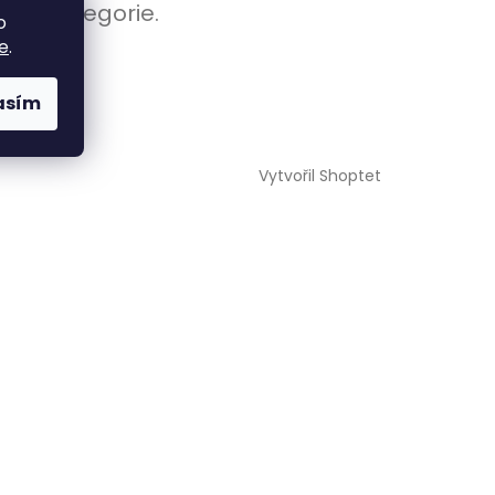
atní kategorie.
o
e
.
asím
Vytvořil Shoptet