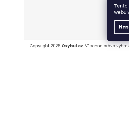
Tento 
webu v
Nas
Zápatí
Copyright 2026
Oxybul.cz
. Všechna práva vyhra