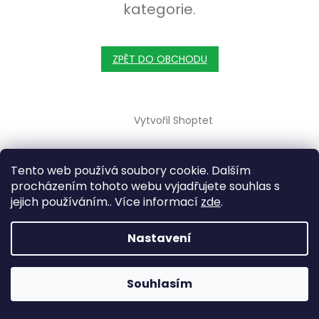
kategorie.
ZPĚT DO OBCHODU
Zápatí
Vytvořil Shoptet
Copyright 2026
Oxybul.cz
. Všechna práva vyhrazena.
Tento web používá soubory cookie. Dalším
procházením tohoto webu vyjadřujete souhlas s
jejich používáním.. Více informací
zde
.
Nastavení
Souhlasím