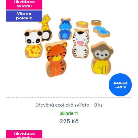
Likvidace
skladu
Vše za
polovic
449 Kč
–49 %
Dřevěná exotická zvířata - 8 ks
Skladem
225 Kč
Likvidace
skladu