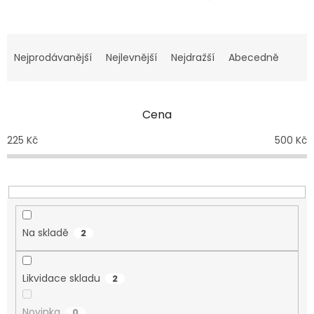
Řazení produktů
Nejprodávanější
Nejlevnější
Nejdražší
Abecedně
Cena
225
Kč
500
Kč
Na skladě
2
Likvidace skladu
2
Novinka
0