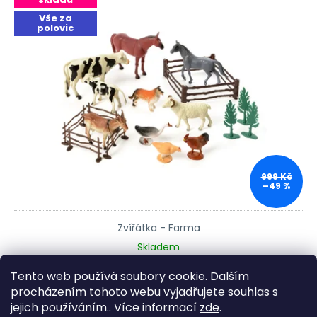
Vše za
polovic
999 Kč
–49 %
Zvířátka - Farma
Skladem
500 Kč
Tento web používá soubory cookie. Dalším
procházením tohoto webu vyjadřujete souhlas s
2
položek celkem
Ovládací prvky výpisu
jejich používáním.. Více informací
zde
.