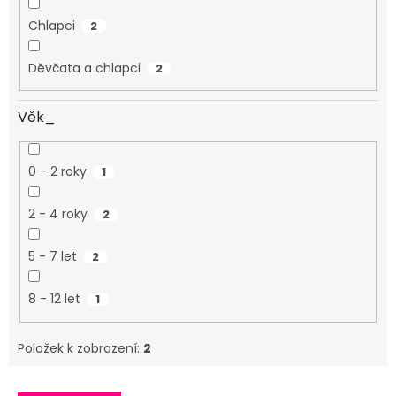
Chlapci
2
Děvčata a chlapci
2
Věk_
0 - 2 roky
1
2 - 4 roky
2
5 - 7 let
2
8 - 12 let
1
Položek k zobrazení:
2
Výpis produktů