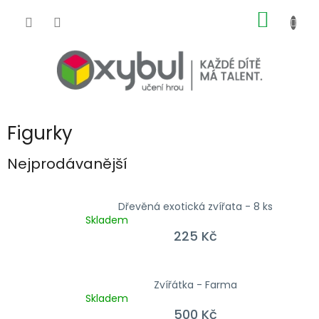
Přejít na obsah
NÁKUP
Figurky
Nejprodávanější
Dřevěná exotická zvířata - 8 ks
Skladem
225 Kč
Zvířátka - Farma
Skladem
500 Kč