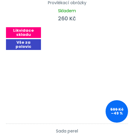
Provlékací obrázky
Skladem
260 Kč
Likvidace
skladu
Vše za
polovic
599 Kč
–49 %
Sada perel