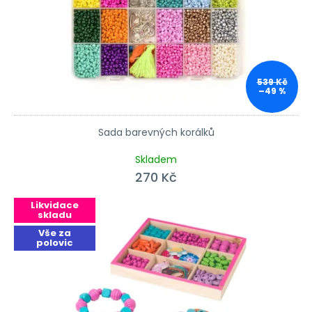
539 Kč
–49 %
Sada barevných korálků
Průměrné hodnocení produktu je 4,0 z 5 hvězdiček.
Skladem
270 Kč
Likvidace
skladu
Vše za
polovic