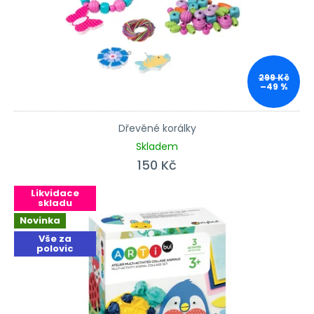
299 Kč
–49 %
Dřevěné korálky
Skladem
150 Kč
Likvidace
skladu
Novinka
Vše za
polovic