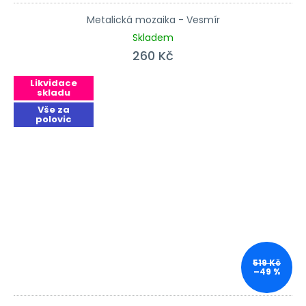
Metalická mozaika - Vesmír
Skladem
260 Kč
Likvidace
skladu
Vše za
polovic
519 Kč
–49 %