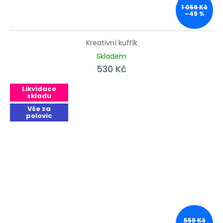
1 059 Kč
–49 %
Kreativní kufřík
Skladem
530 Kč
Likvidace
skladu
Vše za
polovic
559 Kč