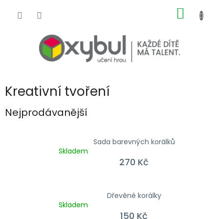
Přejít na obsah
NÁKUP
Kreativní tvoření
Nejprodávanější
Sada barevných korálků
Skladem
270 Kč
Dřevěné korálky
Skladem
150 Kč