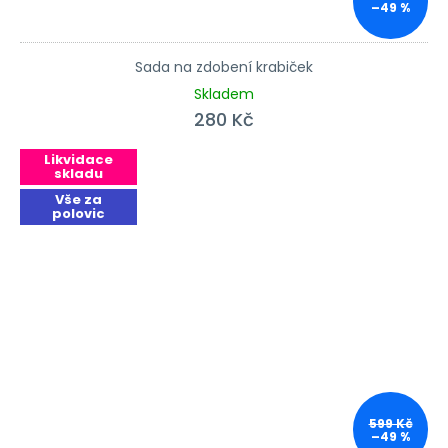
–49 %
Sada na zdobení krabiček
Skladem
280 Kč
Likvidace
skladu
Vše za
polovic
599 Kč
–49 %