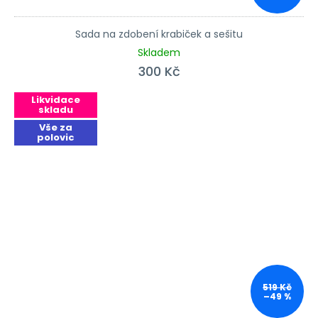
Sada na zdobení krabiček a sešitu
Skladem
300 Kč
Likvidace
skladu
Vše za
polovic
519 Kč
–49 %