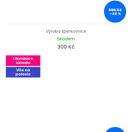
599 Kč
–49 %
Výroba šperkovnice
Skladem
300 Kč
Likvidace
skladu
Vše za
polovic