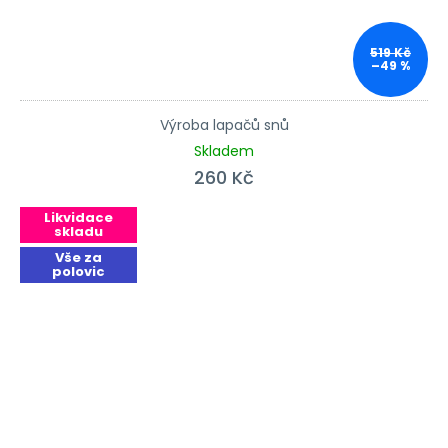
519 Kč
–49 %
Výroba lapačů snů
Skladem
260 Kč
Likvidace
skladu
Vše za
polovic