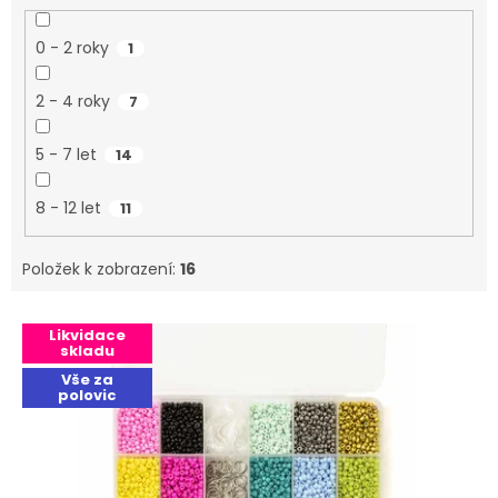
0 - 2 roky
1
2 - 4 roky
7
5 - 7 let
14
8 - 12 let
11
Položek k zobrazení:
16
Výpis produktů
Likvidace
skladu
Vše za
polovic