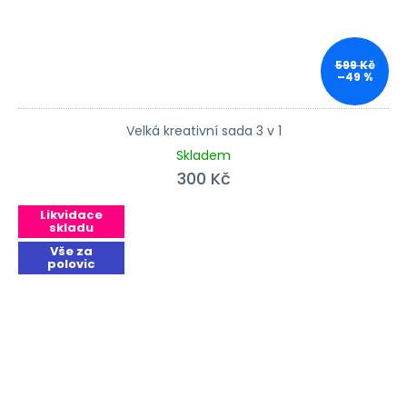
599 Kč
–49 %
Velká kreativní sada 3 v 1
Skladem
300 Kč
Likvidace
skladu
Vše za
polovic