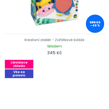
689 Kč
–49 %
Kreativní ateliér - Zvířátkové koláže
Skladem
345 Kč
Likvidace
skladu
Vše za
polovic