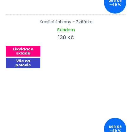
259 Kč
–49 %
Kreslící šablony - Zvířátka
Skladem
130 Kč
Likvidace
skladu
Vše za
polovic
699 Kč
–49 %