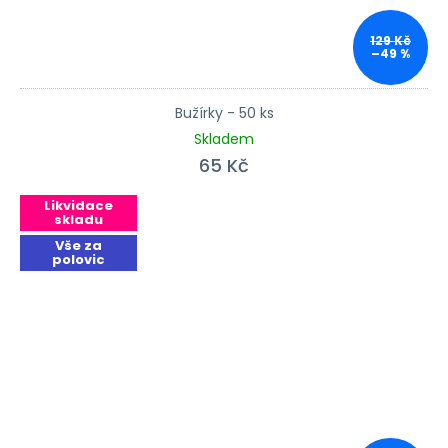
129 Kč
–49 %
Bužírky - 50 ks
Skladem
65 Kč
Likvidace
skladu
Vše za
polovic