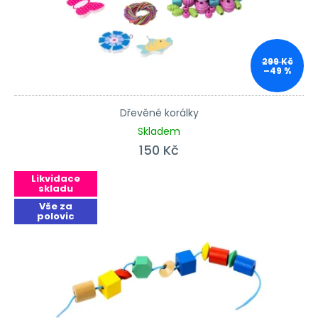
299 Kč
–49 %
Dřevěné korálky
Skladem
150 Kč
Likvidace
skladu
Vše za
polovic