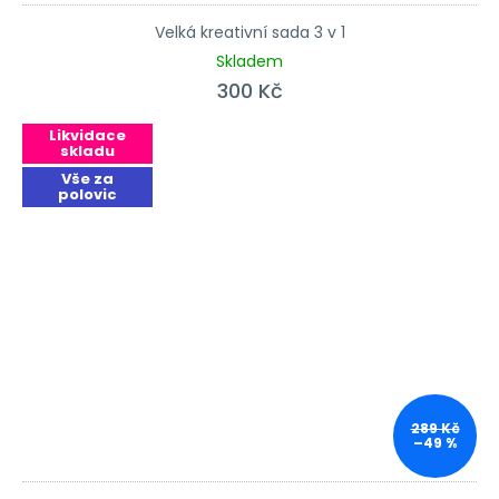
Velká kreativní sada 3 v 1
Skladem
300 Kč
Likvidace
skladu
Vše za
polovic
289 Kč
–49 %