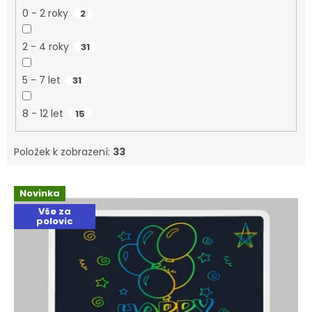
0 - 2 roky
2
2 - 4 roky
31
5 - 7 let
31
8 - 12 let
15
Položek k zobrazení:
33
Výpis produktů
Novinka
Vše za
polovic