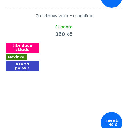
Zmrzlinový vozík - modelína
Průměrné hodnocení produktu je 4,3 z 5 hvězdiček.
Skladem
350 Kč
Likvidace
skladu
Novinka
Vše za
polovic
689 Kč
–49 %