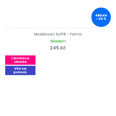
489 Kč
–49 %
Modelovací kufřík - Farma
Skladem
245 Kč
Likvidace
skladu
Vše za
polovic