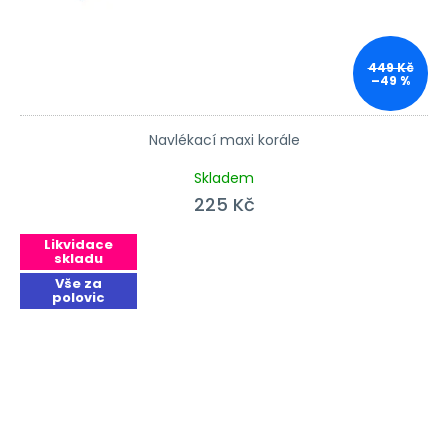
449 Kč
–49 %
Navlékací maxi korále
Průměrné hodnocení produktu je 5,0 z 5 hvězdiček.
Skladem
225 Kč
Likvidace
skladu
Vše za
polovic