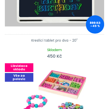
899 Kč
–49 %
Kreslící tablet pro dva - 20"
Průměrné hodnocení produktu je 3,0 z 5 hvězdiček.
Skladem
450 Kč
Likvidace
skladu
Vše za
polovic