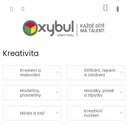
Přejít na obsah
NÁKUP
Kreativita
Kreslení a
Stříhání, lepení
malování
a zdobení
Modelíny,
Mozaiky, písek
plastelíny
a třpytky
Kreativní
Móda a styl
tvoření