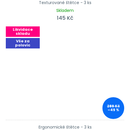
Texturované štětce - 3 ks
Skladem
145 Kč
Likvidace
skladu
Vše za
polovic
289 Kč
–49 %
Ergonomické štětce - 3 ks