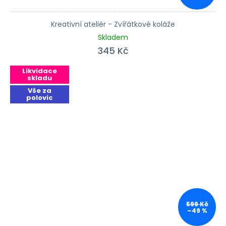
Kreativní ateliér - Zvířátkové koláže
Skladem
345 Kč
Likvidace
skladu
Vše za
polovic
599 Kč
–49 %