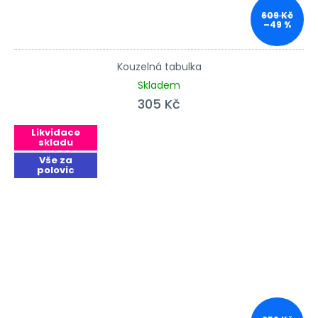
609 Kč
–49 %
Kouzelná tabulka
Skladem
305 Kč
Likvidace
skladu
Vše za
polovic