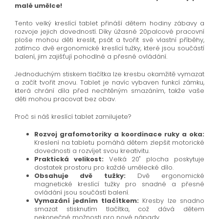
malé umělce!
Tento velký kreslící tablet přináší dětem hodiny zábavy a
rozvoje jejich dovedností. Díky úžasné 20palcové pracovní
ploše mohou děti kreslit, psát a tvořit své vlastní příběhy,
zatímco dvě ergonomické kreslící tužky, které jsou součástí
balení, jim zajišťují pohodlné a přesné ovládání.
Jednoduchým stiskem tlačítka lze kresbu okamžitě vymazat
a začít tvořit znovu. Tablet je navíc vybaven funkcí zámku,
která chrání díla před nechtěným smazáním, takže vaše
děti mohou pracovat bez obav.
Proč si náš kreslící tablet zamilujete?
Rozvoj grafomotoriky a koordinace ruky a oka:
Kreslení na tabletu pomáhá dětem zlepšit motorické
dovednosti a rozvíjet svou kreativitu.
Praktická velikost:
Velká 20" plocha poskytuje
dostatek prostoru pro každé umělecké dílo.
Obsahuje dvě tužky:
Dvě ergonomické
magnetické kreslící tužky pro snadné a přesné
ovládání jsou součástí balení.
Vymazání jedním tlačítkem:
Kresby lze snadno
smazat stisknutím tlačítka, což dává dětem
nekonečné možnosti pro nové nápady.