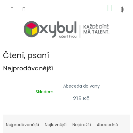
Přejít na obsah
NÁKUP
Čtení, psaní
Nejprodávanější
Abeceda do vany
Skladem
215 Kč
Řazení produktů
Nejprodávanější
Nejlevnější
Nejdražší
Abecedně