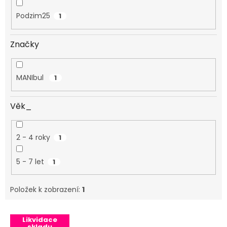
Podzim25
1
Značky
MANIbul
1
Věk_
2 - 4 roky
1
5 - 7 let
1
Položek k zobrazení:
1
Výpis produktů
Likvidace
skladu