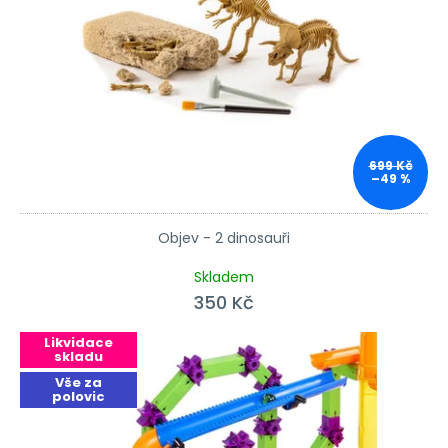
699 Kč
–49 %
Objev - 2 dinosauři
Průměrné hodnocení produktu je 4,0 z 5 hvězdiček.
Skladem
350 Kč
Likvidace
skladu
Vše za
polovic