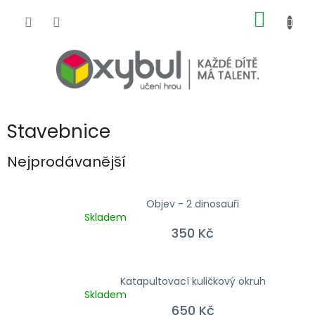
Přejít na obsah
NÁKUP
Stavebnice
Nejprodávanější
Objev - 2 dinosauři
Skladem
350 Kč
Katapultovací kuličkový okruh
Skladem
650 Kč