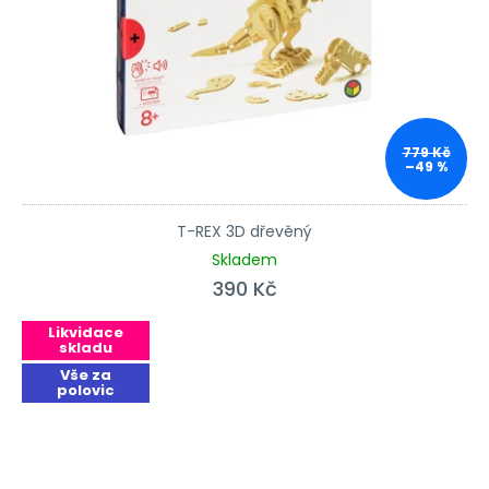
779 Kč
–49 %
T-REX 3D dřevěný
Skladem
390 Kč
Likvidace
skladu
Vše za
polovic