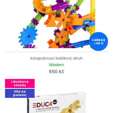
1 299 Kč
–49 %
Katapultovací kuličkový okruh
Skladem
650 Kč
Likvidace
skladu
Vše za
polovic