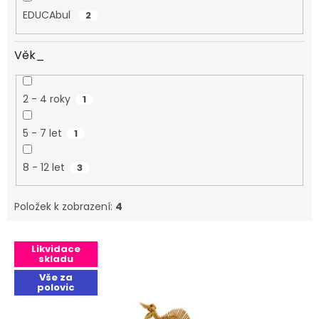
EDUCAbul
2
Věk_
2 - 4 roky
1
5 - 7 let
1
8 - 12 let
3
Položek k zobrazení:
4
Výpis produktů
Likvidace
skladu
Vše za
polovic