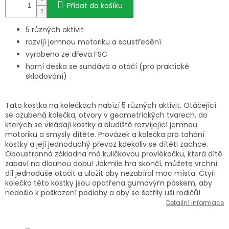
Přidat do košíku
5 různých aktivit
rozvíjí jemnou motoriku a soustředění
vyrobeno ze dřeva FSC
horní deska se sundává a otáčí (pro praktické
skladování)
Tato kostka na kolečkách nabízí 5 různých aktivit. Otáčející
se ozubená kolečka, otvory v geometrických tvarech, do
kterých se vkládají kostky a bludiště rozvíjející jemnou
motoriku a smysly dítěte. Provázek a kolečka pro tahání
kostky a její jednoduchý převoz kdekoliv se dítěti zachce.
Oboustranná základna má kuličkovou provlékačku, která dítě
zabaví na dlouhou dobu! Jakmile hra skončí, můžete vrchní
díl jednoduše otočit a uložit aby nezabíral moc místa. Čtyři
kolečka této kostky jsou opatřena gumovým páskem, aby
nedošlo k poškození podlahy a aby se šetřily uši rodičů!
Detailní informace