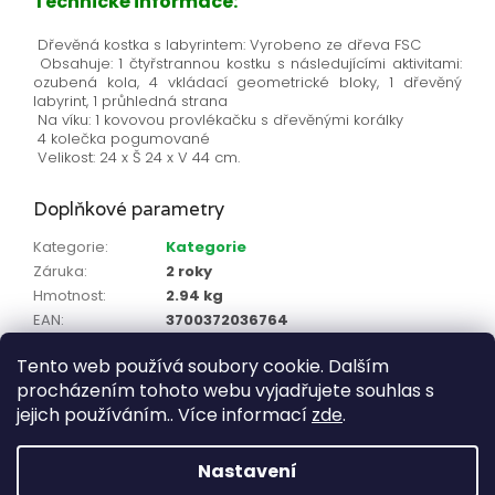
Technické informace:
Dřevěná kostka s labyrintem: Vyrobeno ze dřeva FSC
Obsahuje: 1 čtyřstrannou kostku s následujícími aktivitami:
ozubená kola, 4 vkládací geometrické bloky, 1 dřevěný
labyrint, 1 průhledná strana
Na víku: 1 kovovou provlékačku s dřevěnými korálky
4 kolečka pogumované
Velikost: 24 x Š 24 x V 44 cm.
Doplňkové parametry
Kategorie
:
Kategorie
Záruka
:
2 roky
Hmotnost
:
2.94 kg
EAN
:
3700372036764
Věk_
:
0 - 2 roky, 2 - 4 roky
Tento web používá soubory cookie. Dalším
Pro koho
:
Děvčata, Chlapci, Děvčata a chlapci
procházením tohoto webu vyjadřujete souhlas s
Doporučený věk
:
12 měsíců - 3 roky
jejich používáním.. Více informací
zde
.
Zápatí
Nastavení
Vytvořil Shoptet