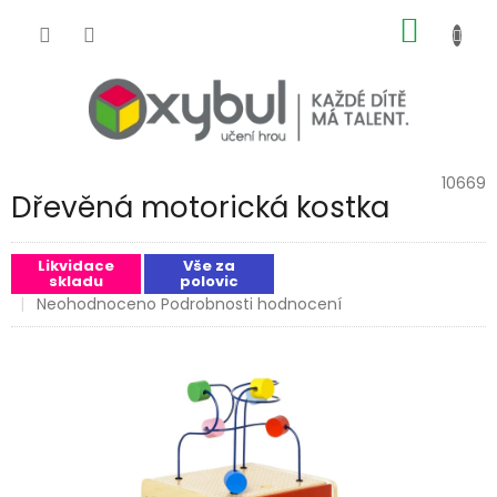
Přejít na obsah
NÁKUP
10669
Dřevěná motorická kostka
Likvidace
Vše za
skladu
polovic
Průměrné hodnocení produktu je 0,0 z 5 hvězdiček.
Neohodnoceno
Podrobnosti hodnocení