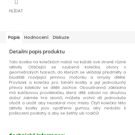
HLÍDAT
Popis
Hodnocení
Diskuze
Detailní popis produktu
Tato kostka na kolečkách nabízí na každé své straně různé
aktivity. Otáčející se ozubená kolečka, otvory v
geometrických tvarech, do kterých se vkládají předměty a
bludiště rozvíjející jemnou motoriku a smysly dítěte.
Provázek a kolečka pro tahání kostky a její jednoduchý
převoz kdekoliv se dítěti zachce. Oboustranná základna
má kuličkovou provlékačku, která dítě zabaví na dlouhou
dobu! Jakmile hra skončí, můžete vrchní díl jednoduše
otočit a uložit aby nezabíral moc místa. Čtyři kolečka této
aktivity kostky jsou opatřena gumou, aby nedošlo k
poškození podlahy a aby se šetřily uši rodičů!