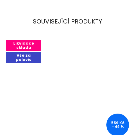
SOUVISEJÍCÍ PRODUKTY
Likvidace
skladu
Vše za
polovic
559 Kč
–49 %