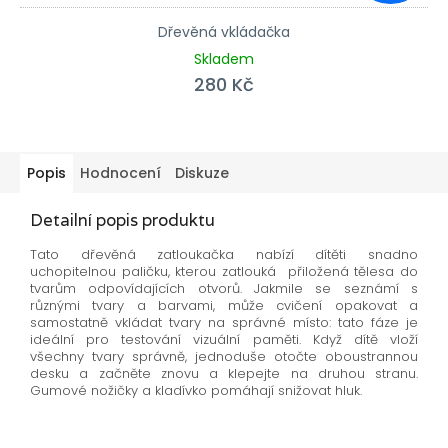
Dřevěná vkládačka
Skladem
280 Kč
Popis
Hodnocení
Diskuze
Detailní popis produktu
Tato dřevěná zatloukačka nabízí dítěti snadno
uchopitelnou paličku, kterou zatlouká přiložená tělesa do
tvarům odpovídajících otvorů. Jakmile se seznámí s
různými tvary a barvami, může cvičení opakovat a
samostatně vkládat tvary na správné místo: tato fáze je
ideální pro testování vizuální paměti. Když dítě vloží
všechny tvary správně, jednoduše otočte oboustrannou
desku a začněte znovu a klepejte na druhou stranu.
Gumové nožičky a kladívko pomáhají snižovat hluk.