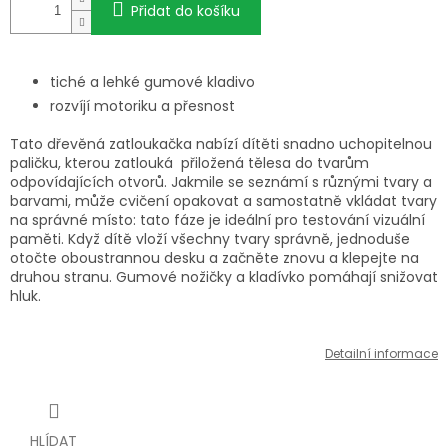
Přidat do košíku
tiché a lehké gumové kladivo
rozvíjí motoriku a přesnost
Tato dřevěná zatloukačka nabízí dítěti snadno uchopitelnou
paličku, kterou zatlouká přiložená tělesa do tvarům
odpovídajících otvorů. Jakmile se seznámí s různými tvary a
barvami, může cvičení opakovat a samostatně vkládat tvary
na správné místo: tato fáze je ideální pro testování vizuální
paměti. Když dítě vloží všechny tvary správně, jednoduše
otočte oboustrannou desku a začněte znovu a klepejte na
druhou stranu. Gumové nožičky a kladívko pomáhají snižovat
hluk.
Detailní informace
HLÍDAT