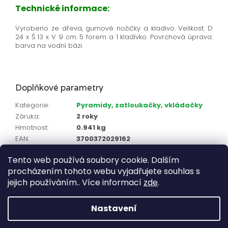
Technické informace:
Vyrobeno ze dřeva, gumové nožičky a kladivo. Velikost: D
24 x Š 13 x V 9 cm. 5 forem a 1 kladívko. Povrchová úprava:
barva na vodní bázi.
Doplňkové parametry
Kategorie
:
Pyramidy, zatloukačky, vkládačky
Záruka
:
2 roky
Hmotnost
:
0.941 kg
EAN
:
3700372029162
Věk_
:
0 - 2 roky, 2 - 4 roky
Tento web používá soubory cookie. Dalším
Pro koho
:
Děvčata, Chlapci, Děvčata a chlapci
procházením tohoto webu vyjadřujete souhlas s
Doporučený věk
:
12 měsíců - 3 roky
jejich používáním.. Více informací
zde
.
Zápatí
Nastavení
Vytvořil Shoptet