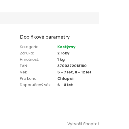
Doplňkové parametry
Kategorie
:
Kostýmy
Záruka
:
2 roky
Hmotnost
:
1 kg
EAN
:
3700372018180
Věk_
:
5 - 7 let, 8 - 12 let
Pro koho
:
Chlapci
Doporučený věk
:
6 - 8 let
Vytvořil Shoptet