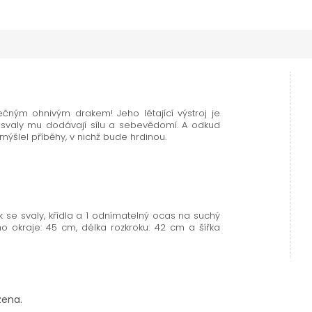
ečným ohnivým drakem! Jeho létající výstroj je
se svaly mu dodávají sílu a sebevědomí. A odkud
ýšlel příběhy, v nichž bude hrdinou.
ek se svaly, křídla a 1 odnímatelný ocas na suchý
ho okraje: 45 cm, délka rozkroku: 42 cm a šířka
zena.