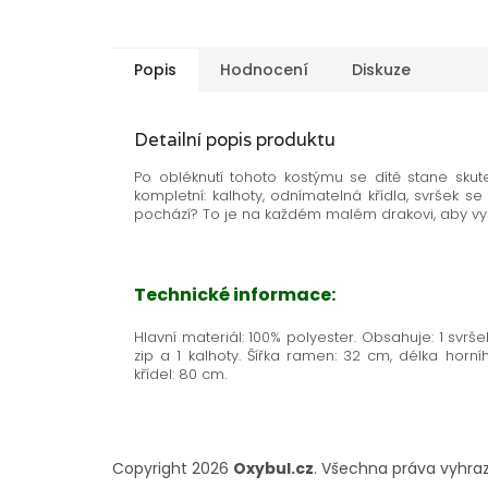
Popis
Hodnocení
Diskuze
Detailní popis produktu
Po obléknutí tohoto kostýmu se dítě stane skut
kompletní: kalhoty, odnímatelná křídla, svršek 
pochází? To je na každém malém drakovi, aby vym
Technické informace:
Hlavní materiál: 100% polyester. Obsahuje: 1 svrš
zip a 1 kalhoty. Šířka ramen: 32 cm, délka horní
křídel: 80 cm.
Zápatí
Copyright 2026
Oxybul.cz
. Všechna práva vyhra