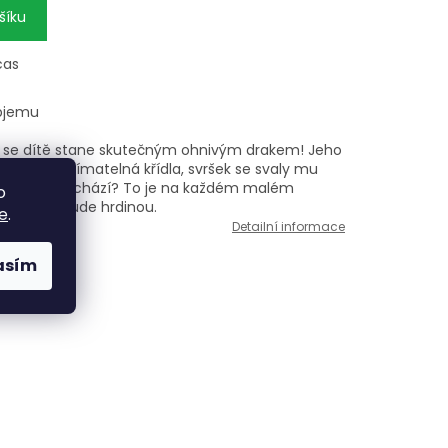
šíku
ocas
bjemu
u se dítě stane skutečným ohnivým drakem! Jeho
 kalhoty, odnímatelná křídla, svršek se svaly mu
 A odkud pochází? To je na každém malém
o
, v nichž bude hrdinou.
e
.
Detailní informace
asím