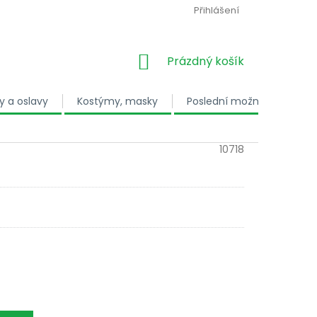
Přihlášení
NÁKUPNÍ KOŠÍK
Prázdný košík
y a oslavy
Kostýmy, masky
Poslední možnost
Dá
10718