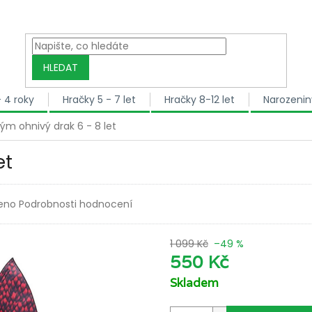
HLEDAT
- 4 roky
Hračky 5 - 7 let
Hračky 8-12 let
Narozenin
ým ohnivý drak 6 - 8 let
et
dnocení produktu je 0,0 z 5 hvězdiček.
eno
Podrobnosti hodnocení
1 099 Kč
–49 %
550 Kč
Skladem