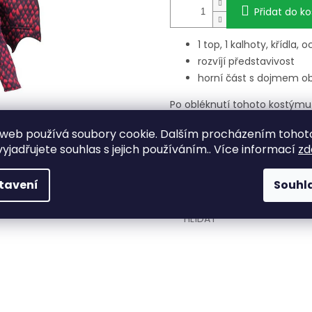
Přidat do ko
1 top, 1 kalhoty, křídla, 
rozvíjí představivost
horní část s dojmem o
Po obléknutí tohoto kostým
létající výstroj je kompletní:
dodávají sílu a sebevědomí.
web používá soubory cookie. Dalším procházením tohot
drakovi, aby vymýšlel příběhy
yjadřujete souhlas s jejich používáním.. Více informací
zd
1 099 Kč
–49 %
tavení
Souhl
HLÍDAT