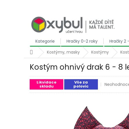
Přejít na obsah
Kategorie
Hračky 0-2 roky
Hračky 2 
Domů
Kostýmy, masky
Kostýmy
Kost
Kostým ohnivý drak 6 - 8 l
Likvidace
Vše za
Průměrné ho
Neohodnoc
skladu
polovic