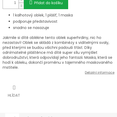
Přidat do košíku
1 kalhotový oblek, 1 plášť, 1 maska
podporuje představivost
snadno se nasazuje
Jakmile si dítě oblékne tento oblek superhrdiny, nic ho
nezastaví! Oblek se skládá z kombinézy s viditelnými svaly,
před kterými se budou všichni padouši třást. Díky
odnímatelné pláštěnce má dítě super sílu vymýšlet
dobrodružství, která odpovídají jeho fantazii. Maska, která se
hodí k obleku, dokončí proměnu v tajemného maskovaného
mstitele.
Detailní informace
HLÍDAT