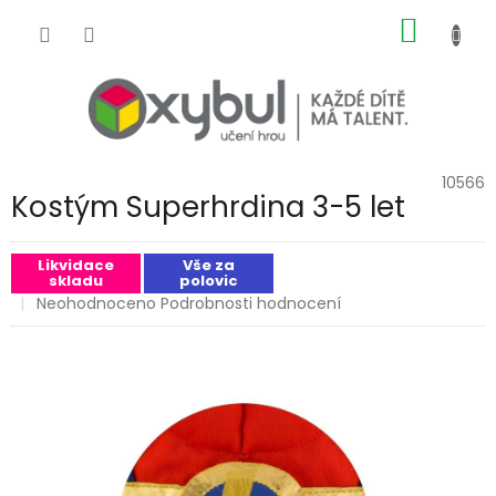
Přejít na obsah
NÁKUP
10566
Kostým Superhrdina 3-5 let
Likvidace
Vše za
skladu
polovic
Průměrné hodnocení produktu je 0,0 z 5 hvězdiček.
Neohodnoceno
Podrobnosti hodnocení