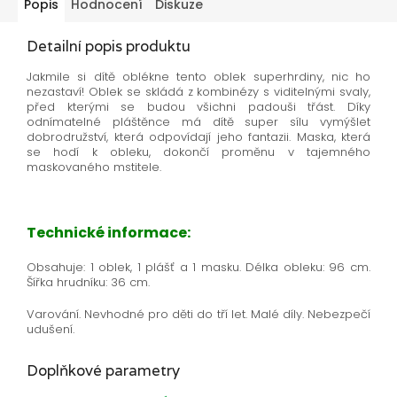
Popis
Hodnocení
Diskuze
Detailní popis produktu
Jakmile si dítě oblékne tento oblek superhrdiny, nic ho
nezastaví! Oblek se skládá z kombinézy s viditelnými svaly,
před kterými se budou všichni padouši třást. Díky
odnímatelné pláštěnce má dítě super sílu vymýšlet
dobrodružství, která odpovídají jeho fantazii. Maska, která
se hodí k obleku, dokončí proměnu v tajemného
maskovaného mstitele.
Technické informace:
Obsahuje: 1 oblek, 1 plášť a 1 masku. Délka obleku: 96 cm.
Šířka hrudníku: 36 cm.
Varování. Nevhodné pro děti do tří let. Malé díly. Nebezpečí
udušení.
Doplňkové parametry