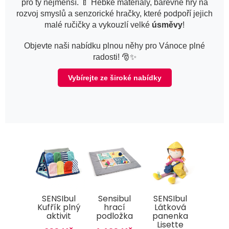
pro ty nejmenší. 🍼 Hebké materiály, barevné hry na
rozvoj smyslů a senzorické hračky, které podpoří jejich
malé ručičky a vykouzlí velké
úsměvy
!
Objevte naši nabídku plnou něhy pro Vánoce plné
radosti! 🎅✨
Vybírejte ze široké nabídky
SENSIbul
Sensibul
SENSIbul
Kufřík plný
hrací
Látková
aktivit
podložka
panenka
Lisette