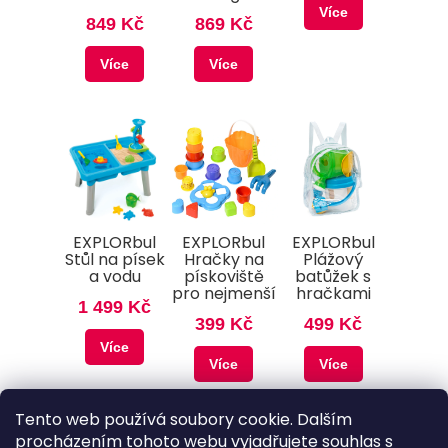
Více
849 Kč
869 Kč
Více
Více
EXPLORbul
EXPLORbul
EXPLORbul
Stůl na písek
Hračky na
Plážový
a vodu
pískoviště
batůžek s
pro nejmenší
hračkami
1 499 Kč
399 Kč
499 Kč
Více
Více
Více
Tento web používá soubory cookie. Dalším
procházením tohoto webu vyjadřujete souhlas s