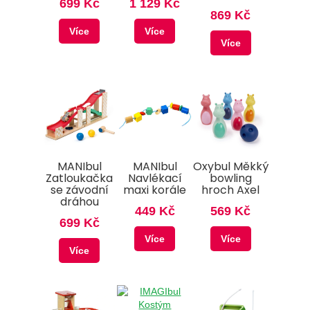
699 Kč
1 129 Kč
869 Kč
Více
Více
Více
MANIbul
MANIbul
Oxybul Měkký
Zatloukačka
Navlékací
bowling
se závodní
maxi korále
hroch Axel
dráhou
449 Kč
569 Kč
699 Kč
Více
Více
Více