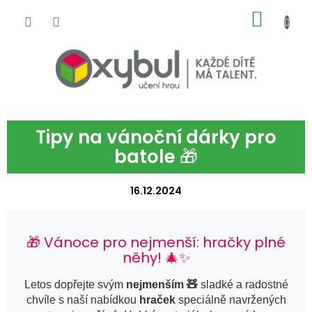
Přejít na obsah
NÁKUP
Tipy na vánoční dárky pro
batole 🎁
16.12.2024
🎁 Vánoce pro nejmenší: hračky plné
něhy! 🎄✨
Letos dopřejte svým
nejmenším 🧸
sladké a radostné
chvíle s naší nabídkou
hraček
speciálně navržených