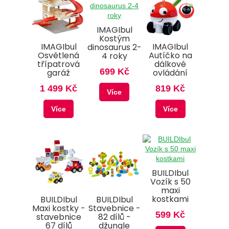
IMAGIbul
Kostým
IMAGIbul
IMAGIbul
dinosaurus 2-
Osvětlená
Autíčko na
4 roky
třípatrová
dálkové
699 Kč
garáž
ovládání
1 499 Kč
819 Kč
Více
Více
Více
BUILDIbul
Vozík s 50
maxi
kostkami
BUILDIbul
BUILDIbul
Maxi kostky -
Stavebnice -
599 Kč
stavebnice
82 dílů -
67 dílů
džungle