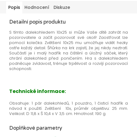
Popis
Hodnocení
Diskuze
Detailní popis produktu
S tímto dalekohledem 10x25 si může Vaše dítě zahrát na
pozorovatele a začít pozorovat své okolí! Zaostřovat lze
pomocí kolečka. Zvětšení 10x25 mu umožňuje vidět hezky
ostře každý detail. Šňůrka na krk zajistí, že jej nikdy neztratí.
Součástí je i malý hadřík na čištění a úložný sáček, který
chrání dalekohled před poničením. Hra s dalekohledem
podněcuje zvídavost, trénuje trpělivost a rozvíjí pozorovací
schopnosti.
Technické informace:
Obsahuje: 1 pár dalekohledů, 1 pouzdro, 1 čisticí hadřík a
návod k použití. Zvětšení 10x, průměr objektivu: 25 mm.
Velikost: D 11,8 x Š 10,4 x V 3,5 cm. Hmotnost: 190 g.
Doplňkové parametry