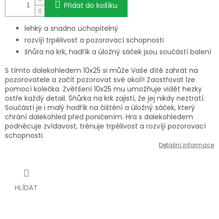
Přidat do košíku
lehký a snadno uchopitelný
rozvíjí trpělivost a pozorovací schopnosti
šňůra na krk, hadřík a úložný sáček jsou součástí balení
S tímto dalekohledem 10x25 si může Vaše dítě zahrát na
pozorovatele a začít pozorovat své okolí! Zaostřovat lze
pomocí kolečka. Zvětšení 10x25 mu umožňuje vidět hezky
ostře každý detail. Šňůrka na krk zajistí, že jej nikdy neztratí.
Součástí je i malý hadřík na čištění a úložný sáček, který
chrání dalekohled před poničením. Hra s dalekohledem
podněcuje zvídavost, trénuje trpělivost a rozvíjí pozorovací
schopnosti.
Detailní informace
HLÍDAT