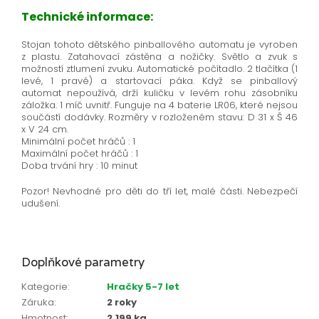
Technické informace:
Stojan tohoto dětského pinballového automatu je vyroben
z plastu. Zatahovací zástěna a nožičky. Světlo a zvuk s
možností ztlumení zvuku. Automatické počítadlo. 2 tlačítka (1
levé, 1 pravé) a startovací páka. Když se pinballový
automat nepoužívá, drží kuličku v levém rohu zásobníku
záložka. 1 míč uvnitř. Funguje na 4 baterie LR06, které nejsou
součástí dodávky. Rozměry v rozloženém stavu: D 31 x Š 46
x V 24 cm.
Minimální počet hráčů : 1
Maximální počet hráčů : 1
Doba trvání hry : 10 minut
Pozor! Nevhodné pro děti do tří let, malé části. Nebezpečí
udušení.
Doplňkové parametry
Kategorie
:
Hračky 5-7 let
Záruka
:
2 roky
Hmotnost
:
2.199 kg