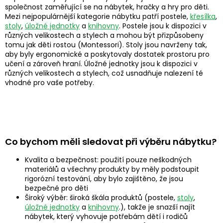
společnost zaměřující se na nábytek, hračky a hry pro děti.
Mezi nejpopulárnější kategorie nábytku patří postele,
křesílka
,
stoly
,
úložné jednotky
a
knihovny
. Postele jsou k dispozici v
různých velikostech a stylech a mohou být přizpůsobeny
tomu jak děti rostou (Montessori). Stoly jsou navrženy tak,
aby byly ergonomické a poskytovaly dostatek prostoru pro
učení a zároveň hraní. Úložné jednotky jsou k dispozici v
různých velikostech a stylech, což usnadňuje nalezení té
vhodné pro vaše potřeby.
Co bychom měli sledovat při výběru nábytku?
Kvalita a bezpečnost: použití pouze neškodných
materiálů a všechny produkty by měly podstoupit
rigorózní testování, aby bylo zajištěno, že jsou
bezpečné pro děti
Široký výběr: široká škála produktů (postele,
stoly
,
úložné jednotky
a
knihovny
.), takže je snazší najít
nábytek, který vyhovuje potřebám dětí i rodičů