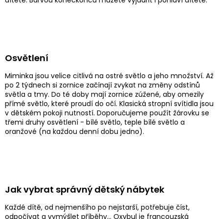
Osvětlení
Miminka jsou velice citlivá na ostré světlo a jeho množství. Až
po 2 týdnech si zornice začínají zvykat na změny odstínů
světla a tmy. Do té doby mají zornice zúžené, aby omezily
přímé světlo, které proudí do očí. Klasická stropní svítidla jsou
v dětském pokoji nutností. Doporučujeme použít žárovku se
třemi druhy osvětlení - bílé světlo, teple bílé světlo a
oranžové (na každou denní dobu jedno).
Jak vybrat správný dětský nábytek
Každé dítě, od nejmenšího po nejstarší, potřebuje číst,
odpočívat a vymýšlet příběhy... Oxybul je francouzská