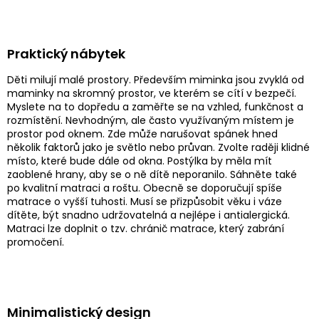
Praktický nábytek
Děti milují malé prostory. Především miminka jsou zvyklá od
maminky na skromný prostor, ve kterém se cítí v bezpečí.
Myslete na to dopředu a zaměřte se na vzhled, funkčnost a
rozmístění. Nevhodným, ale často využívaným místem je
prostor pod oknem. Zde může narušovat spánek hned
několik faktorů jako je světlo nebo průvan. Zvolte raději klidné
místo, které bude dále od okna. Postýlka by měla mít
zaoblené hrany, aby se o ně dítě neporanilo. Sáhněte také
po kvalitní matraci a roštu. Obecně se doporučují spíše
matrace o vyšší tuhosti. Musí se přizpůsobit věku i váze
dítěte, být snadno udržovatelná a nejlépe i antialergická.
Matraci lze doplnit o tzv. chránič matrace, který zabrání
promočení.
Minimalistický design