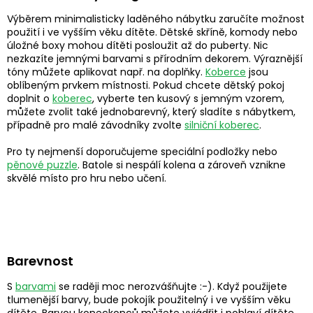
Výběrem minimalisticky laděného nábytku zaručíte možnost
použití i ve vyšším věku dítěte. Dětské skříně, komody nebo
úložné boxy mohou dítěti posloužit až do puberty. Nic
nezkazíte jemnými barvami s přírodním dekorem. Výraznější
tóny můžete aplikovat např. na doplňky.
Koberce
jsou
oblíbeným prvkem místnosti. Pokud chcete dětský pokoj
doplnit o
koberec
, vyberte ten kusový s jemným vzorem,
můžete zvolit také jednobarevný, který sladíte s nábytkem,
případně pro malé závodníky zvolte
silniční koberec
.
Pro ty nejmenší doporučujeme speciální podložky nebo
pěnové puzzle
. Batole si nespálí kolena a zároveň vznikne
skvělé místo pro hru nebo učení.
Barevnost
S
barvami
se raději moc nerozvášňujte :-). Když použijete
tlumenější barvy, bude pokojík použitelný i ve vyšším věku
dítěte. Barvou koneckonců můžete vyjádřit i pohlaví dítěte.