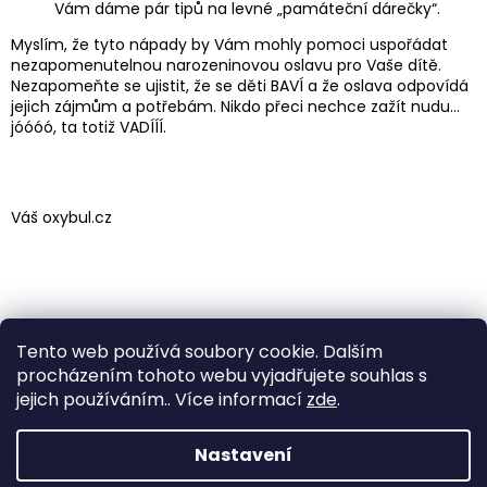
Vám dáme pár tipů na levné „památeční dárečky“.
Myslím, že tyto nápady by Vám mohly pomoci uspořádat
nezapomenutelnou narozeninovou oslavu pro Vaše dítě.
Nezapomeňte se ujistit, že se děti BAVÍ a že oslava odpovídá
jejich zájmům a potřebám. Nikdo přeci nechce zažít nudu…
jóóóó, ta totiž VADÍÍÍ.
Váš oxybul.cz
Tento web používá soubory cookie. Dalším
procházením tohoto webu vyjadřujete souhlas s
PŘEDCHOZÍ ČLÁNEK
DALŠÍ ČLÁNEK
jejich používáním.. Více informací
zde
.
Zápatí
Nastavení
Vytvořil Shoptet