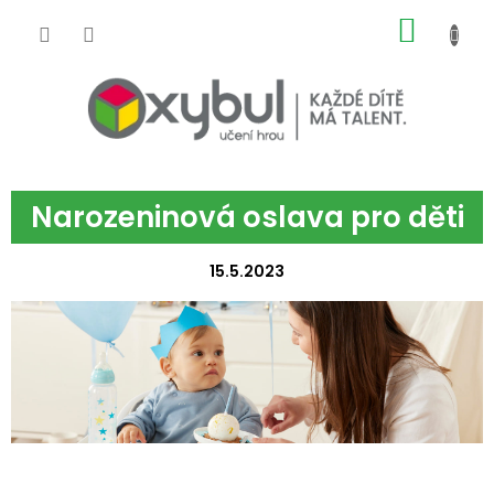
Přejít na obsah
NÁKUP
Narozeninová oslava pro děti
15.5.2023