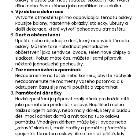
oslavy. Můžete zahrnout soutěže, skákací hrad, tvůrčí
dílnu nebo živou zábavu jako například kouzelníka.
Výzdoba a dekorace
Vytvořte atmosféru přímo odpovídající tématu oslavy.
Použijte balóny, nástěnné obrázky, stolečky, ubrusy a
další dekorace, které vytvoří pohodovou atmosféru.
Dort a občerstvení
Upečte nebo objednejte dort, který odpovídá tématu
oslavy. Můžete také nabídnout jednoduché
občerstvení jako sendviče, ovoce, zeleninové chipsy a
sladkosti. Pokud máte čas, můžete i sami připravit
některé jednoduché pochoutky.
Zaznamenávání vzpomínek
Nezapomeňte na foťák nebo kameru, abyste zachytili
nezapomenutelné momenty vašeho potomka a s
odstupem času si je mohli pouštět a vzpomínat.
Památeční dárečky
Hezké zpestření je připravit malý dárek pro každé dítě
jako památeční předmět z oslavy. Například malou
tašku s logem oslavy, nebo malý dárek, který si budou
děti moci odnést domů a mít tak na tuto oslavu
památku. Vhodným dárkem může být i ovoce nebo
„zdravá“ sladkost, malé hračky a pamětní předměty
spojené s tématem oslavy. Ale o tom až příště, kdy