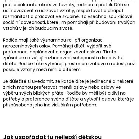
pro sociální interakci s vrstevníky, rodinou a přáteli. Děti se
učí navazovat a udržovat vztahy, respektovat a chápat
rozmanitost a pracovat ve skupině. To všechno jsou klíčové
sociální dovednosti, které jim pomáhají při budování trvalých
vztahů v jejich budoucím životě.
Rodiče mají také významnou roli při organizaci
narozeninových oslav. Pomáhají dítěti vyjádřit své
preference, naplánovat a organizovat oslavu. Tímto
způsobem rozvíjejí rozhodovací schopnosti a kreativitu
dítěte. Rodiče také vytvářejí prostor pro zábavu a radost, což
posiluje vztahy mezi nimi a dítětem.
Je důležité si uvědomit, že každé dítě je jedinečné a některé
z nich mohou preferovat menší oslavy nebo oslavy ve
výběru svých blízkých přátel. Rodiče by měli být citliví na
potřeby a preference svého dítěte a vytvořit oslavu, která je
přizpůsobena jeho individuálním potřebám.
Jak uspořádat tu nejlepší dětskou