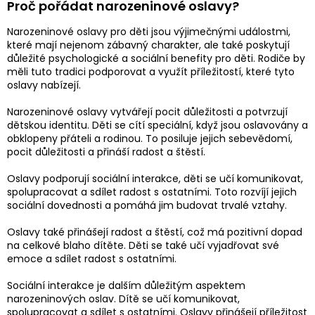
Proč pořádat narozeninové oslavy?
Narozeninové oslavy pro děti jsou výjimečnými událostmi,
které mají nejenom zábavný charakter, ale také poskytují
důležité psychologické a sociální benefity pro děti. Rodiče by
měli tuto tradici podporovat a využít příležitostí, které tyto
oslavy nabízejí.
Narozeninové oslavy vytvářejí pocit důležitosti a potvrzují
dětskou identitu. Děti se cítí speciální, když jsou oslavovány a
obklopeny přáteli a rodinou. To posiluje jejich sebevědomí,
pocit důležitosti a přináší radost a štěstí.
Oslavy podporují sociální interakce, děti se učí komunikovat,
spolupracovat a sdílet radost s ostatními. Toto rozvíjí jejich
sociální dovednosti a pomáhá jim budovat trvalé vztahy.
Oslavy také přinášejí radost a štěstí, což má pozitivní dopad
na celkové blaho dítěte. Děti se také učí vyjadřovat své
emoce a sdílet radost s ostatními.
Sociální interakce je dalším důležitým aspektem
narozeninových oslav. Dítě se učí komunikovat,
spolupracovat a sdílet s ostatními. Oslavy přinášejí příležitost